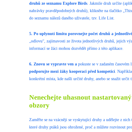
druhů ze seznamu Explore Birds
. Jakmile druh určíte (apl
nahrávky pravděpodobných druhů), klikněte na tlačítko „This
do seznamu nálezů daného uživatele, tzv. Life List.
5.
Po uplynutí limitu porovnejte počet druhů a jednotliv
„odlovu“, zajímavosti ze života jednotlivých druhů, jejich 
informací se žáci mohou dozvědět přímo z této aplikace.
6. Znovu se vypravte ven a
pokuste se v zadaném časovém li
podporujte mezi žáky kooperaci před kompeticí
. Napříkl
konkrétní místa, kde našli určité druhy, anebo se snažit určit 
Nenechejte uhasnout nastartovaný z
obzory
Zaměřte se na vzácněji se vyskytující druhy a udělejte z nich tz
které druhy ptáků jsou ohrožené, proč a můžete rozvinout pr