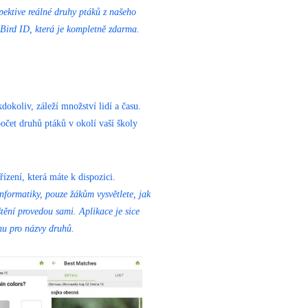
pektive reálné druhy ptáků z našeho
nBird ID, která je kompletně zdarma.
kdokoliv, záleží množství lidí a času.
 počet druhů ptáků v okolí vaší školy
ízení, která máte k dispozici.
nformatiky, pouze žákům vysvětlete, jak
štění provedou sami. Aplikace je sice
inu pro názvy druhů.