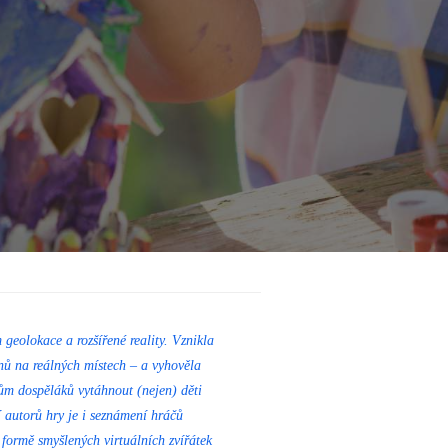
 geolokace a rozšířené reality. Vznikla
nů na reálných místech – a vyhověla
ům dospěláků vytáhnout (nejen) děti
í autorů hry je i seznámení hráčů
formě smyšlených virtuálních zvířátek