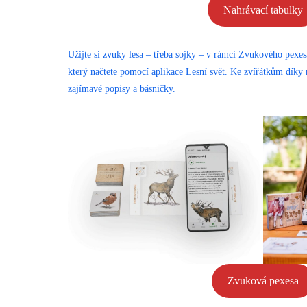
Nahrávací tabulky
Užijte si zvuky lesa – třeba sojky – v rámci Zvukového pex
který načtete pomocí aplikace Lesní svět. Ke zvířátkům díky 
zajímavé popisy a básničky.
Zvuková pexesa