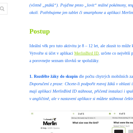
(včetně „ptáků“). Pojďme proto „lovit“ reálné pokémony, res
okolí. Potřebujeme jen tablet či smartphone a aplikaci Merli
Postup
Ideální věk pro tuto aktivitu je 8 – 12 let, ale zkusit to může 
Vytvořte si účet v aplikaci
MerlinBird ID
, určete co největší
a porovnejte seznam úlovků se spolužáky.
1. Rozdělte žáky do skupin
dle počtu chytrých mobilních zař
Doporučení z praxe: Chcete-li podpořit rozvoj žáků v oblasti i
mají aplikaci MerlinBird ID stáhnout, přičemž instalaci i spu
v angličtině, ale v nastavení aplikace si můžete stáhnout češt