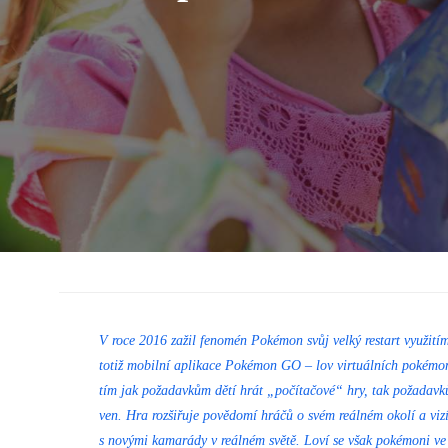
V roce 2016 zažil fenomén Pokémon svůj velký restart využitím
totiž mobilní aplikace Pokémon GO – lov virtuálních pokémo
tím jak požadavkům dětí hrát „počítačové“ hry, tak požadavk
ven. Hra rozšiřuje povědomí hráčů o svém reálném okolí a viz
s novými kamarády v reálném světě. Loví se však pokémoni ve 