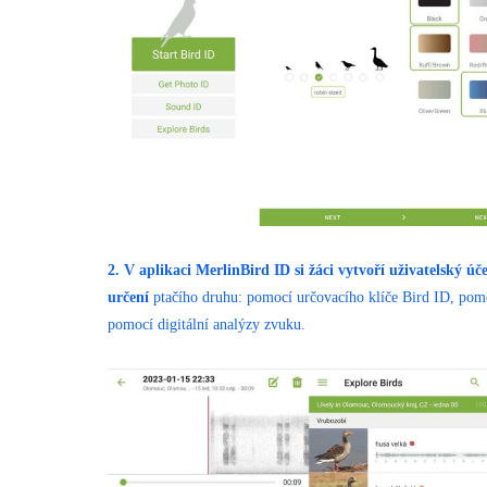
2. V aplikaci MerlinBird ID si žáci vytvoří uživatelský 
určení
ptačího druhu: pomocí určovacího klíče Bird ID, pomoc
pomocí digitální analýzy zvuku.