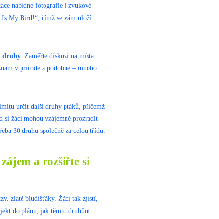
ikace nabídne fotografie i zvukové
 Is My Bird!“, čímž se vám uloží
é druhy
. Zaměřte diskuzi na místa
význam v přírodě a podobně – mnoho
mitu určit další druhy ptáků, přičemž
ad si žáci mohou vzájemně prozradit
třeba 30 druhů společně za celou třídu.
ájem a rozšiřte si
v. zlaté bludišťáky. Žáci tak zjistí,
ojekt do plánu, jak těmto druhům