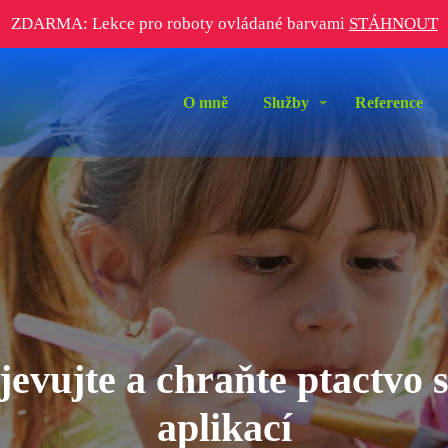
ZDARMA: Lekce pro roboty ovládané barvami
STÁHNOUT
O mně
Služby
Reference
evujte a chraňte ptactvo 
aplikací