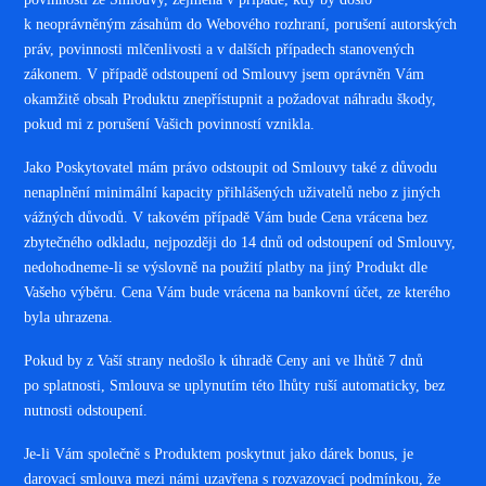
k neoprávněným zásahům do Webového rozhraní, porušení autorských
práv, povinnosti mlčenlivosti a v dalších případech stanovených
zákonem. V případě odstoupení od Smlouvy jsem oprávněn Vám
okamžitě obsah Produktu znepřístupnit a požadovat náhradu škody,
pokud mi z porušení Vašich povinností vznikla.
Jako Poskytovatel mám právo odstoupit od Smlouvy také z důvodu
nenaplnění minimální kapacity přihlášených uživatelů nebo z jiných
vážných důvodů. V takovém případě Vám bude Cena vrácena bez
zbytečného odkladu, nejpozději do 14 dnů od odstoupení od Smlouvy,
nedohodneme-li se výslovně na použití platby na jiný Produkt dle
Vašeho výběru. Cena Vám bude vrácena na bankovní účet, ze kterého
byla uhrazena.
Pokud by z Vaší strany nedošlo k úhradě Ceny ani ve lhůtě 7 dnů
po splatnosti, Smlouva se uplynutím této lhůty ruší automaticky, bez
nutnosti odstoupení.
Je-li Vám společně s Produktem poskytnut jako dárek bonus, je
darovací smlouva mezi námi uzavřena s rozvazovací podmínkou, že