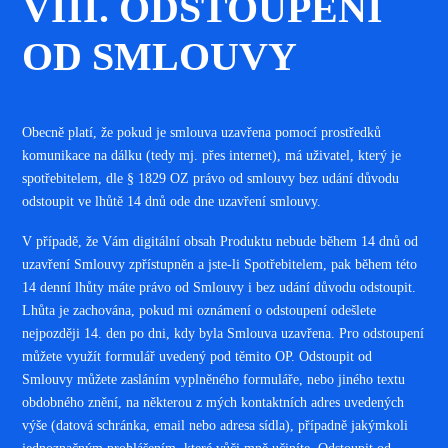
VIII. ODSTOUPENÍ
OD SMLOUVY
Obecně platí, že pokud je smlouva uzavřena pomocí prostředků
komunikace na dálku (tedy mj. přes internet), má uživatel, který je
spotřebitelem, dle § 1829 OZ právo od smlouvy bez udání důvodu
odstoupit ve lhůtě 14 dnů ode dne uzavření smlouvy.
V případě, že Vám digitální obsah Produktu nebude během 14 dnů od
uzavření Smlouvy zpřístupněn a jste-li Spotřebitelem, pak během této
14 denní lhůty máte právo od Smlouvy i bez udání důvodu odstoupit.
Lhůta je zachována, pokud mi oznámení o odstoupení odešlete
nejpozději 14. den po dni, kdy byla Smlouva uzavřena. Pro odstoupení
můžete využít formulář uvedený pod těmito OP. Odstoupit od
Smlouvy můžete zasláním vyplněného formuláře, nebo jiného textu
obdobného znění, na některou z mých kontaktních adres uvedených
výše (datová schránka, email nebo adresa sídla), případně jakýmkoli