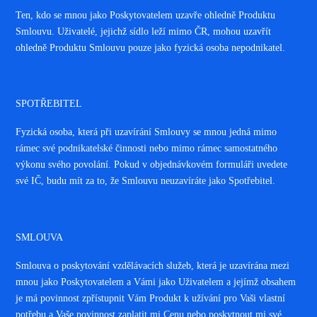
Ten, kdo se mnou jako Poskytovatelem uzavře ohledně Produktu
Smlouvu. Uživatelé, jejichž sídlo leží mimo ČR, mohou uzavřít
ohledně Produktu Smlouvu pouze jako fyzická osoba nepodnikatel.
SPOTŘEBITEL
Fyzická osoba, která při uzavírání Smlouvy se mnou jedná mimo
rámec své podnikatelské činnosti nebo mimo rámec samostatného
výkonu svého povolání. Pokud v objednávkovém formuláři uvedete
své IČ, budu mít za to, že Smlouvu neuzavíráte jako Spotřebitel.
SMLOUVA
Smlouva o poskytování vzdělávacích služeb, která je uzavírána mezi
mnou jako Poskytovatelem a Vámi jako Uživatelem a jejímž obsahem
je má povinnost zpřístupnit Vám Produkt k užívání pro Vaši vlastní
potřebu a Vaše povinnost zaplatit mi Cenu nebo poskytnout mi své