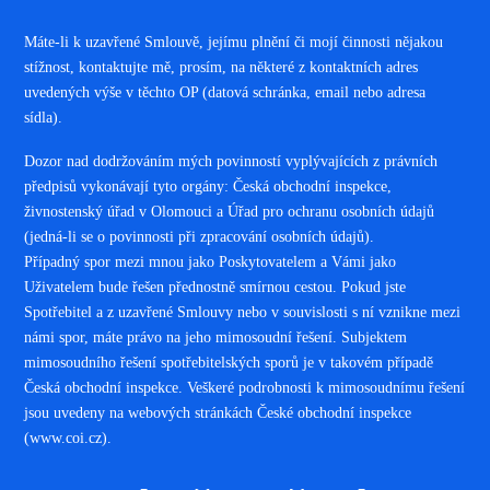
Máte-li k uzavřené Smlouvě, jejímu plnění či mojí činnosti nějakou
stížnost, kontaktujte mě, prosím, na některé z kontaktních adres
uvedených výše v těchto OP (datová schránka, email nebo adresa
sídla).
Dozor nad dodržováním mých povinností vyplývajících z právních
předpisů vykonávají tyto orgány: Česká obchodní inspekce,
živnostenský úřad v Olomouci a Úřad pro ochranu osobních údajů
(jedná-li se o povinnosti při zpracování osobních údajů).
Případný spor mezi mnou jako Poskytovatelem a Vámi jako
Uživatelem bude řešen přednostně smírnou cestou. Pokud jste
Spotřebitel a z uzavřené Smlouvy nebo v souvislosti s ní vznikne mezi
námi spor, máte právo na jeho mimosoudní řešení. Subjektem
mimosoudního řešení spotřebitelských sporů je v takovém případě
Česká obchodní inspekce. Veškeré podrobnosti k mimosoudnímu řešení
jsou uvedeny na webových stránkách České obchodní inspekce
(www.coi.cz).