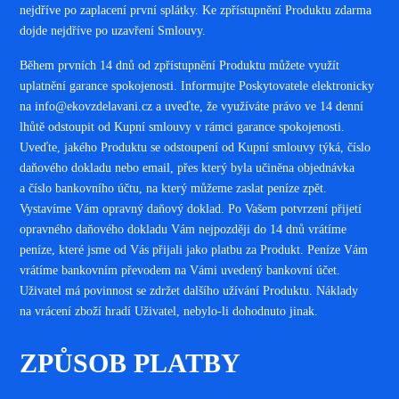
nejdříve po zaplacení první splátky. Ke zpřístupnění Produktu zdarma
dojde nejdříve po uzavření Smlouvy.
Během prvních 14 dnů od zpřístupnění Produktu můžete využít
uplatnění garance spokojenosti. Informujte Poskytovatele elektronicky
na info@ekovzdelavani.cz a uveďte, že využíváte právo ve 14 denní
lhůtě odstoupit od Kupní smlouvy v rámci garance spokojenosti.
Uveďte, jakého Produktu se odstoupení od Kupní smlouvy týká, číslo
daňového dokladu nebo email, přes který byla učiněna objednávka
a číslo bankovního účtu, na který můžeme zaslat peníze zpět.
Vystavíme Vám opravný daňový doklad. Po Vašem potvrzení přijetí
opravného daňového dokladu Vám nejpozději do 14 dnů vrátíme
peníze, které jsme od Vás přijali jako platbu za Produkt. Peníze Vám
vrátíme bankovním převodem na Vámi uvedený bankovní účet.
Uživatel má povinnost se zdržet dalšího užívání Produktu. Náklady
na vrácení zboží hradí Uživatel, nebylo-li dohodnuto jinak
.
ZPŮSOB PLATBY