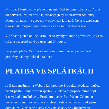
V případě bankovního převodu na můj účet je Cena splatná do 7 dnů
od potvrzení přijetí Vaší Objednávky (tedy od uzavření Smlouvy).
Datum splatnosti je uvedeno v pokynech k platbě. Cena je zaplacena
v okamžiku připsání příslušné částky na můj bankovní účet.
V případě plateb online kartou nebo rychlým online převodem je Cena
splatná bezprostředně po uzavření Smlouvy.
Po přijetí platby Vám vystavím a na Vámi uvedený email zašlu
příslušný daňový doklad - fakturu.
PLATBA VE SPLÁTKÁCH
Je-li tato možnost na Webu u konkrétního Produktu uvedena, můžete
zvolit platbu Ceny formou splátek. V takovém případě může dojít
k navýšení aktuální ceny Produktu uvedené na Webu. Celkovou
konečnou Cenu pak uvidíte v souhrnu Vaší objednávky před jejím
odesláním. V případě platby Ceny na splátky se Objednávkou