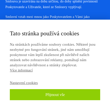
Smlouva je uzavírána na dobu určitou, do doby splnění povinností
Poskytovatele a Uživatele, které ze Smlouvy vyplývají.
Smluvní vztah mezi mnou jako Poskytovatelem a Vámi jako
Uživatelem se řídí těmito právními předpisy: OZ a jste-li Spotřebitel,
pak i zákonem č. 634/1992 Sb., o ochraně spotřebitele, ve znění
Tato stránka používá cookies
pozdějších předpisů.
Jako Poskytovatele mě nezavazují žádné kodexy chování související
Na stránkách používáme soubory cookies. Některé jsou
s odvětvím mého podnikání.
nezbytné pro fungování stránek, jiné nám umožňují
poskytnout vám lepší zkušenost při návštěvě našich
Zásady zpracování osobních údajů jsou zveřejněny (někdy též jako
stránek nebo zobrazování reklamy, pomáhají nám
"Ochrana soukromí") na Webu a na které je přímo odkazováno
analyzovat návštěvnost a stránky zlepšovat.
Více informací
v objednávkových formulářích k Produktům.
Je-li nebo stane-li se některé ustanovení těchto OP neplatným či
Nastavení cookies
neúčinným, namísto neplatného nebo neúčinného ustanovení nastoupí
ustanovení, jehož smysl se neplatnému či neúčinnému ustanovení co
Přijmout vše
nejvíce přibližuje. Neplatnost či neúčinnost ustanovení OP nemá vliv
na platnost a účinnost ostatních ustanovení OP.