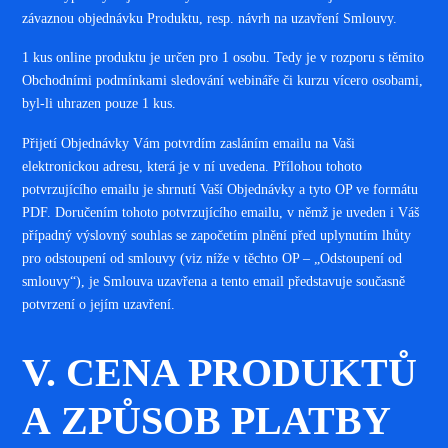
závaznou objednávku Produktu, resp. návrh na uzavření Smlouvy.
1 kus online produktu je určen pro 1 osobu. Tedy je v rozporu s těmito
Obchodními podmínkami sledování webináře či kurzu vícero osobami,
byl-li uhrazen pouze 1 kus.
Přijetí Objednávky Vám potvrdím zasláním emailu na Vaši
elektronickou adresu, která je v ní uvedena. Přílohou tohoto
potvrzujícího emailu je shrnutí Vaší Objednávky a tyto OP ve formátu
PDF. Doručením tohoto potvrzujícího emailu, v němž je uveden i Váš
případný výslovný souhlas se započetím plnění před uplynutím lhůty
pro odstoupení od smlouvy (viz níže v těchto OP – „Odstoupení od
smlouvy“), je Smlouva uzavřena a tento email představuje současně
potvrzení o jejím uzavření
.
V. CENA PRODUKTŮ
A ZPŮSOB PLATBY