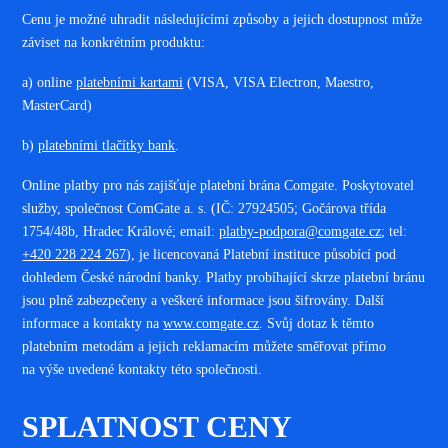
Cenu je možné uhradit následujícími způsoby a jejich dostupnost může
záviset na konkrétním produktu:
a) online
platebními kartami
(VISA, VISA Electron, Maestro,
MasterCard)
b)
platebními tlačítky bank
.
Online platby pro nás zajišťuje platební brána Comgate. Poskytovatel
služby, společnost ComGate a. s. (IČ: 27924505; Gočárova třída
1754/48b, Hradec Králové; email:
platby-podpora@comgate.cz
; tel:
+420 228 224 267
), je licencovaná Platební instituce působící pod
dohledem České národní banky. Platby probíhající skrze platební bránu
jsou plně zabezpečeny a veškeré informace jsou šifrovány. Další
informace a kontakty na
www.comgate.cz
. Svůj dotaz k těmto
platebním metodám a jejich reklamacím můžete směřovat přímo
na výše uvedené kontakty této společnosti.
SPLATNOST CENY