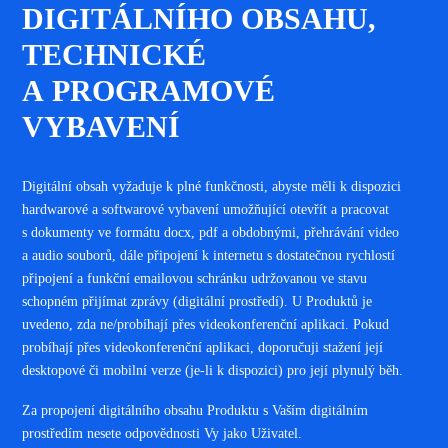
DIGITÁLNÍHO OBSAHU,
TECHNICKÉ
A PROGRAMOVÉ
VYBAVENÍ
Digitální obsah vyžaduje k plné funkčnosti, abyste měli k dispozici
hardwarové a softwarové vybavení umožňující otevřít a pracovat
s dokumenty ve formátu docx, pdf a obdobnými, přehrávání video
a audio souborů, dále připojení k internetu s dostatečnou rychlostí
připojení a funkční emailovou schránku udržovanou ve stavu
schopném přijímat zprávy (digitální prostředí). U Produktů je
uvedeno, zda ne/probíhají přes videokonferenční aplikaci. Pokud
probíhají přes videokonferenční aplikaci, doporučuji stažení její
desktopové či mobilní verze (je-li k dispozici) pro její plynulý běh.
Za propojení digitálního obsahu Produktu s Vaším digitálním
prostředím nesete odpovědnosti Vy jako Uživatel.