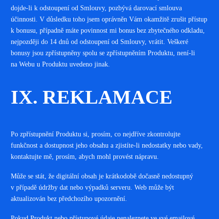
dojde-li k odstoupení od Smlouvy, pozbývá darovací smlouva
účinnosti. V důsledku toho jsem oprávněn Vám okamžitě zrušit přístup
k bonusu, případně máte povinnost mi bonus bez zbytečného odkladu,
nejpozději do 14 dnů od odstoupení od Smlouvy, vrátit. Veškeré
bonusy jsou zpřístupněny spolu se zpřístupněním Produktu, není-li
na Webu u Produktu uvedeno jinak
.
IX. REKLAMACE
Po zpřístupnění Produktu si, prosím, co nejdříve zkontrolujte
funkčnost a dostupnost jeho obsahu a zjistíte-li nedostatky nebo vady,
kontaktujte mě, prosím, abych mohl provést nápravu.
Může se stát, že digitální obsah je krátkodobě dočasně nedostupný
v případě údržby dat nebo výpadků serveru. Web může být
aktualizován bez předchozího upozornění.
Pokud Produkt nebo přístupové údaje nenaleznete ve své emailové