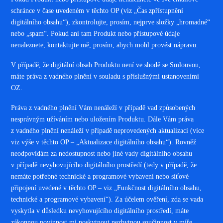
schránce v čase uvedeném v těchto OP (viz „Čas zpřístupnění
digitálního obsahu“), zkontrolujte, prosím, nejprve složky „hromadné“
nebo „spam“. Pokud ani tam Produkt nebo přístupové údaje
nenaleznete, kontaktujte mě, prosím, abych mohl provést nápravu.
V případě, že digitální obsah Produktu není ve shodě se Smlouvou,
máte práva z vadného plnění v souladu s příslušnými ustanoveními
OZ.
Práva z vadného plnění Vám nenáleží v případě vad způsobených
nesprávným užíváním nebo uložením Produktu. Dále Vám práva
z vadného plnění nenáleží v případě neprovedených aktualizací (více
viz výše v těchto OP – „Aktualizace digitálního obsahu“). Rovněž
neodpovídám za nedostupnost nebo jiné vady digitálního obsahu
v případě nevyhovujícího digitálního prostředí (tedy v případě, že
nemáte potřebné technické a programové vybavení nebo síťové
připojení uvedené v těchto OP – viz „Funkčnost digitálního obsahu,
technické a programové vybavení“). Za účelem ověření, zda se vada
vyskytla v důsledku nevyhovujícího digitálního prostředí, máte
zákonnou povinnost mi poskytnout nezbytnou součinnost v míře,