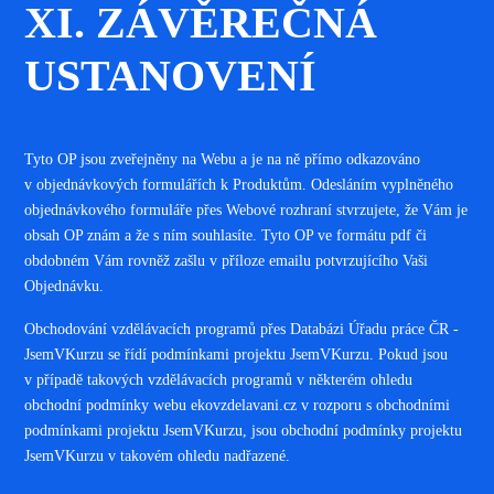
XI. ZÁVĚREČNÁ
USTANOVENÍ
Tyto OP jsou zveřejněny na Webu a je na ně přímo odkazováno
v objednávkových formulářích k Produktům. Odesláním vyplněného
objednávkového formuláře přes Webové rozhraní stvrzujete, že Vám je
obsah OP znám a že s ním souhlasíte. Tyto OP ve formátu pdf či
obdobném Vám rovněž zašlu v příloze emailu potvrzujícího Vaši
Objednávku.
Obchodování vzdělávacích programů přes Databázi Úřadu práce ČR -
JsemVKurzu se řídí podmínkami projektu JsemVKurzu. Pokud jsou
v případě takových vzdělávacích programů v některém ohledu
obchodní podmínky webu ekovzdelavani.cz v rozporu s obchodními
podmínkami projektu JsemVKurzu, jsou obchodní podmínky projektu
JsemVKurzu v takovém ohledu nadřazené.