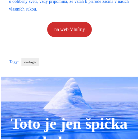
o oblíbený svetr, vždy připomíná, že vztah k přírodě začíná v našich
vlastních rukou.
na web Vlnírny
Tagy:
ekologie
Toto je jen špička