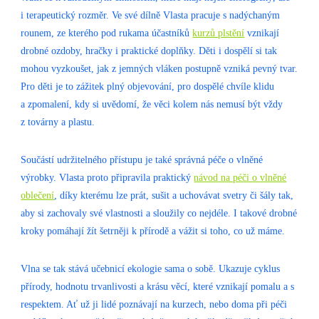
i terapeutický rozměr. Ve své dílně Vlasta pracuje s nadýchaným
rounem, ze kterého pod rukama účastníků
kurzů plstění
vznikají
drobné ozdoby, hračky i praktické doplňky. Děti i dospělí si tak
mohou vyzkoušet, jak z jemných vláken postupně vzniká pevný tvar.
Pro děti je to zážitek plný objevování, pro dospělé chvíle klidu
a zpomalení, kdy si uvědomí, že věci kolem nás nemusí být vždy
z továrny a plastu.
Součástí udržitelného přístupu je také správná péče o vlněné
výrobky. Vlasta proto připravila praktický
návod na péči o vlněné
oblečení
, díky kterému lze prát, sušit a uchovávat svetry či šály tak,
aby si zachovaly své vlastnosti a sloužily co nejdéle. I takové drobné
kroky pomáhají žít šetrněji k přírodě a vážit si toho, co už máme.
Vlna se tak stává učebnicí ekologie sama o sobě. Ukazuje cyklus
přírody, hodnotu trvanlivosti a krásu věcí, které vznikají pomalu a s
respektem. Ať už ji lidé poznávají na kurzech, nebo doma při péči