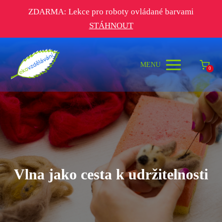
ZDARMA: Lekce pro roboty ovládané barvami
STÁHNOUT
MENU
0
Vlna jako cesta k udržitelnosti