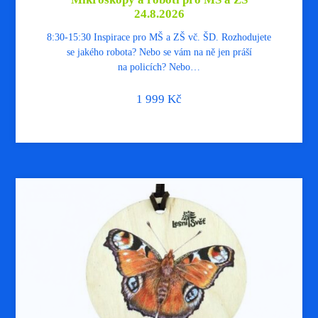
24.8.2026
8:30-15:30 Inspirace pro MŠ a ZŠ vč. ŠD. Rozhodujete
se jakého robota? Nebo se vám na ně jen práší
na policích? Nebo…
1 999
Kč
$ ze Šablon
8 vyuč.h.
webinář