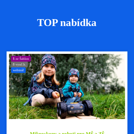
TOP nabídka
$ ze Šablon
8 vyuč.h.
webinář
Mikroskopy a roboti pro MŠ a ZŠ