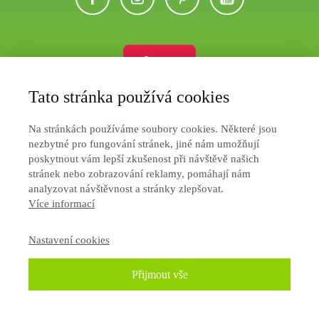
Eshop
Tato stránka používá cookies
Ochrana soukromí
Na stránkách používáme soubory cookies. Některé jsou
Jak nakupovat
nezbytné pro fungování stránek, jiné nám umožňují
poskytnout vám lepší zkušenost při návštěvě našich
Obchodní podmínky
stránek nebo zobrazování reklamy, pomáhají nám
analyzovat návštěvnost a stránky zlepšovat.
Více informací
Nastavení cookies
Přijmout vše
2026
Vytvořeno na platformě
Mioweb