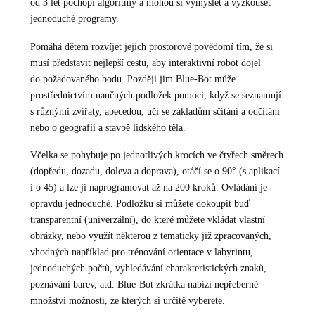
od 3 let pochopí algoritmy a mohou si vymyslet a vyzkoušet
jednoduché programy.
Pomáhá dětem rozvíjet jejich prostorové povědomí tím, že si
musí představit nejlepší cestu, aby interaktivní robot dojel
do požadovaného bodu. Později jim Blue-Bot může
prostřednictvím naučných podložek pomoci, když se seznamují
s různými zvířaty, abecedou, učí se základům sčítání a odčítání
nebo o geografii a stavbě lidského těla.
Včelka se pohybuje po jednotlivých krocích ve čtyřech směrech
(dopředu, dozadu, doleva a doprava), otáčí se o 90° (s aplikací
i o 45) a lze ji naprogramovat až na 200 kroků. Ovládání je
opravdu jednoduché. Podložku si můžete dokoupit buď
transparentní (univerzální), do které můžete vkládat vlastní
obrázky, nebo využít některou z tematicky již zpracovaných,
vhodných například pro trénování orientace v labyrintu,
jednoduchých počtů, vyhledávání charakteristických znaků,
poznávání barev, atd. Blue-Bot zkrátka nabízí nepřeberné
množství možností, ze kterých si určitě vyberete.