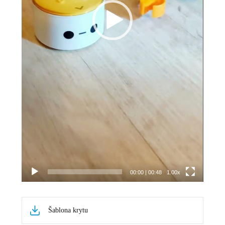
00:00
|
00:48
1.00x
Šablona krytu