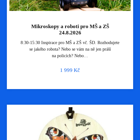
Mikroskopy a roboti pro MŠ a ZŠ
24.8.2026
8:30-15:30 Inspirace pro MŠ a ZŠ vč. ŠD. Rozhodujete
se jakého robota? Nebo se vám na ně jen práší
na policích? Nebo…
1 999
Kč
$ ze Šablon
8 vyuč.h.
webinář