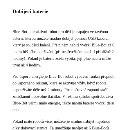
Dobíjecí baterie
Blue-Bot interaktivní robot pro děti je napájen vestavěnou
baterií, kterou můžete snadno dobíjet pomocí USB kabelu,
který je součástí balení. Při plném nabití vydrží Blue-Bot až 6
hodin běžného používání (při nepřetržitém použití přibližně 2
hodiny). Pokud je baterie zcela vybitá, její plné nabití může
trvat až 4 hodiny.
Pro úsporu energie je Blue-Bot robot vybaven funkcí přepnutí
do úsporného režimu, která se aktivuje vždy, když robota
nepoužíváte déle než 2 minuty. Pro opětovné zapnutí stačí
zmáčknout libovolné tlačítko. V režimu spánku spotřebovává
Blue-Bot velmi málo energie, takže nabitá baterie vydrží delší
dobu.
Pokud máte robotů více, můžete je snadno nabíjet najednou
díky dokovací stanici. Ta umožňuje nabíjet až 6 Blue-Botů