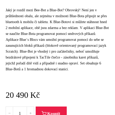
Jaký je rozdíl mezi Bee-Bot a Blue-Bot? Obrovský! Není jen v
průhlednosti obalu, ale zejména v možnosti Blue-Bota připojit se přes
bluetooth k mobilu či tabletu. K Blue-Botovi si můžete stáhnout hned
2 mobilní aplikace, obě jsou zdarma a bez reklam. V aplikaci Blue-Bot
se naučíte Blue-Bota programovat pomocí směrových příkazů.
Aplikace Blue`s Blocs vám umožní programovat pomocí do sebe se
zasunujících bloků příkazů (blokově orientovaný programovací jazyk
Scratch). Blue-Bot je vhodný i pro začátečníky, neboť umožňuje
bezdrátové připojení k TacTile čtečce - zásobníku karet příkazů,
jejichž pořadí dítě vidí a případně i snadno opraví. Set obsahuje 6
Blue-Botů a 1 hromadnou dokovací stanici.
20 490
Kč
Koupit