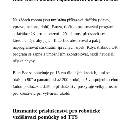
Na zádech robota jsou umístěna příkazová tlačítka (vlevo,
vpravo, nahoru, dolů), Pauza, tlačítko pro smazání programu
a tlačítko OK pro potvrzení. Děti si musí představit cestu,
kterou chtějí, aby jejich Blue-Bot absolvoval a pak ji
naprogramovat stisknutím správných šipek. Když stisknou OK,
program se zapne a umožní jim zkontrolovat, jestli neudělali
nějaké chyby.
Blue-Bot se pohybuje po 15 cm dlouhých krocích, umí se
otáčet o 90° a pamatuje si až 200 kroků, což ve spojení s celou
řadou podložek a dalšího příslušenství poskytuje velký prostor
pro kreativitu při vytváření úkolů.
Rozmanité příslušenství pro robotické
vzdělávací pomůcky od TTS