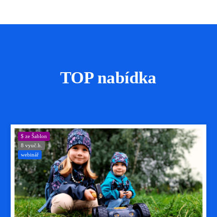
TOP nabídka
$ ze Šablon
8 vyuč.h.
webinář