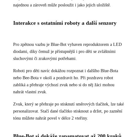
najednou a zároveň může posloužit i jako jejich uložiště.
Interakce s ostatními roboty a další senzory
Pro zpětnou vazbu je Blue-Bot vybaven reproduktorem a LED
diodami, díky čemuž je přístupnější i pro děti se zvláštními
sluchovými či zrakovými potřebami.
Roboti pro děti navíc dokážou rozpoznat i dalšího Blue-Bota
nebo Bee-Bota v okolí a pozdravit ho. Při pozdravu robot
zabliká a přehraje výchozí zvuk nebo si do něj žáci mohou
nahrát vlastní zvuk.
Zvuk, který se přehraje po stisknutí směrových tlačítek, lze také
personalizovat. Stačí dané tlačítko stisknout a držet, po zaznění
tónu můžete nahrát povel v délce 2 vteřiny.
Blue-Bot si dokáže zapamatovat až 200 kroků