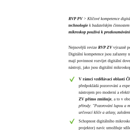
RVP PV
> Klíčové kompetence digi
technologie
k badatelským činnostem 
mikroskop používá k prozkoumávání 
Nejnovější revize
RVP ZV
výrazně pos
Digitální kompetence jsou zařazeny 
mají povinnost rozvíjet digitální dove
nástroji, jako jsou digitální mikrosko
V rámci vzdělávací oblasti
Čl
předpokládá pozorování a expe
nástrojem pro moderní a efektiv
ZV
přímo zmiňuje
, a to v ob
přírody
:
"Pozorování lupou a m
určovací klíče a atlasy, založen
Schopnost digitálního mikroskop
projektor) navíc umožňuje sdíl