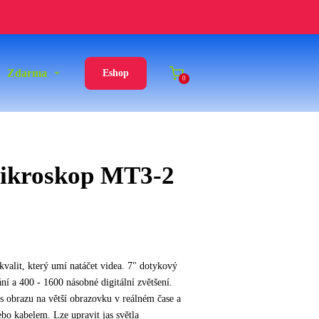
Zdarma
Eshop
0
ikroskop MT3-2
valit, který umí natáčet videa. 7" dotykový
ání a 400 - 1600 násobné digitální zvětšení.
s obrazu na větší obrazovku v reálném čase a
ebo kabelem. Lze upravit jas světla