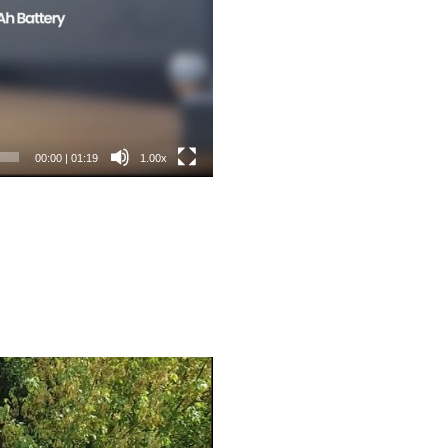
00:00
|
01:19
1.00x