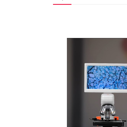
Video
přehrávač