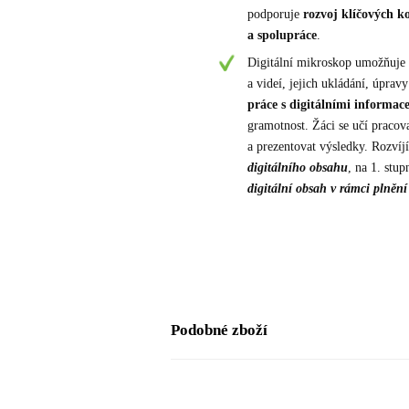
podporuje
rozvoj klíčových 
a spolupráce
.
Digitální mikroskop umožňuje n
a videí, jejich ukládání, úprav
práce s digitálními informac
gramotnost. Žáci se učí pracova
a prezentovat výsledky. Rozvíj
digitálního obsahu
, na 1. stup
digitální obsah v rámci plněn
Podobné zboží