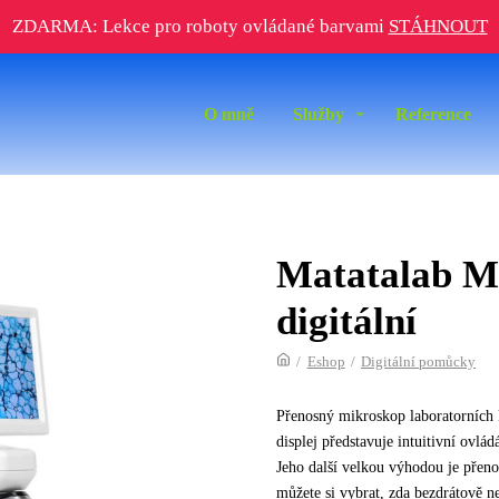
ZDARMA: Lekce pro roboty ovládané barvami
STÁHNOUT
O mně
Služby
Reference
Matatalab M
digitální
/
Eshop
/
Digitální pomůcky
Přenosný mikroskop laboratorních k
displej představuje intuitivní ovlád
Jeho další velkou výhodou je přeno
můžete si vybrat, zda bezdrátově n