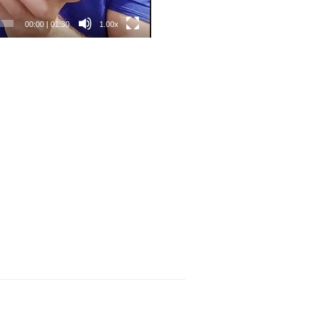
00:00
|
01:30
1.00x