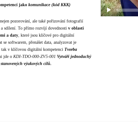
kompetencí jako
komunikace (kód KKK)
ejen pozorování, ale také pořizování fotografií
y a sdílení. To přímo rozvíjí dovednosti
v oblasti
emi a daty
, které jsou klíčové pro digitální
t se softwarem, přenášet data, analyzovat je
í tak v klíčovou digitální kompetenci
Tvorba
ni jde o
KDI-TDO-000-ZV5-001
Vytváří jednoduchý
í stanovených výukových cílů
.