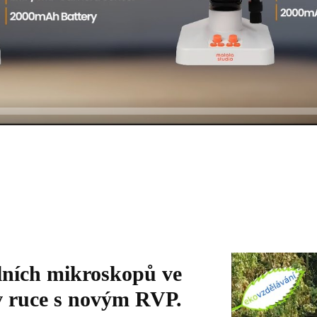
Video
álních mikroskopů ve
přehrávač
v ruce s novým RVP.