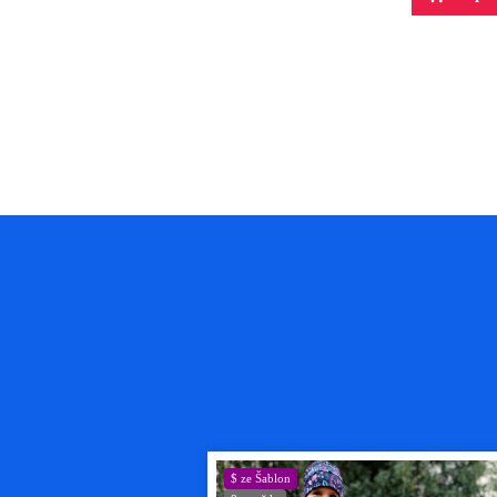
13 869
Kč
$ ze Šablon