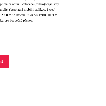
 optimální obraz. Vyfocené (mikro)organismy
ralist (bezplatná mobilní aplikace i web).
, 2000 mAh baterii, 8GB SD kartu, HDTV
šku pro bezpečný přenos.
it