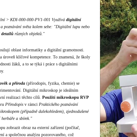
tální > KDI-000-000-PV1-001 Využívá
digitální
a poznávání světa kolem sebe: "Digitální lupu nebo
detailů
různých objektů."
ilují oblast informatiky a digitální gramotnosti.
na úroveň klíčové kompetence. To znamená, že školy
dnosti žáků, a to se týká i práce s digitálními
py.
ověk a příroda
(přírodopis, fyzika, chemie) se
rimentování. Digitální mikroskop je ideálním
ní realizaci těchto cílů.
Použití mikroskopu RVP
oru
Přírodopis
v rámci
Praktického poznávání
ikroskopem (případně dalekohledem), zjednodušené
í herbáře a sbírek."
u zobrazit obraz na externí zařízení (počítač,
ení a společnou analýzu pozorovaného, což