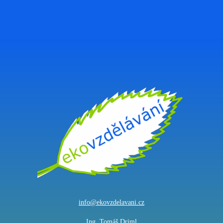
info@ekovzdelavani.cz
Ing. Tomáš Driml