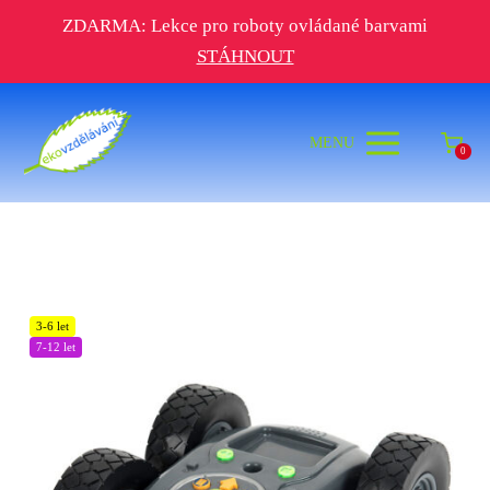
ZDARMA: Lekce pro roboty ovládané barvami
STÁHNOUT
MENU
0
3-6 let
7-12 let