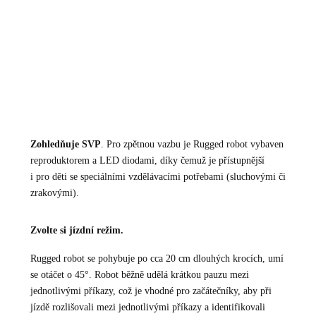
Zohledňuje SVP
. Pro zpětnou vazbu je Rugged robot vybaven
reproduktorem a LED diodami, díky čemuž je přístupnější
i pro děti se speciálními vzdělávacími potřebami (sluchovými či
zrakovými).
Zvolte si jízdní režim.
Rugged robot se pohybuje po cca 20 cm dlouhých krocích, umí
se otáčet o 45°. Robot běžně udělá krátkou pauzu mezi
jednotlivými příkazy, což je vhodné pro začátečníky, aby při
jízdě rozlišovali mezi jednotlivými příkazy a identifikovali