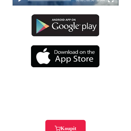
00:00
|
00:56
1.00x
Koupit