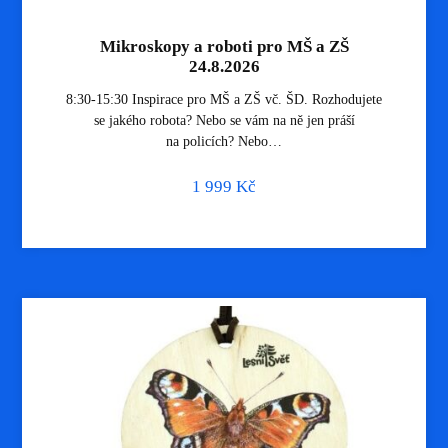
Mikroskopy a roboti pro MŠ a ZŠ
24.8.2026
8:30-15:30 Inspirace pro MŠ a ZŠ vč. ŠD. Rozhodujete
se jakého robota? Nebo se vám na ně jen práší
na policích? Nebo…
1 999
Kč
$ ze Šablon
8 vyuč.h.
webinář