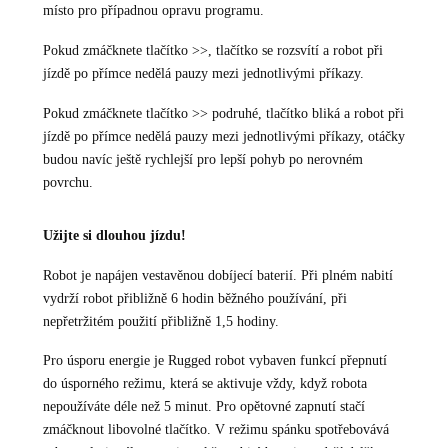
místo pro případnou opravu programu.
Pokud zmáčknete tlačítko >>, tlačítko se rozsvítí a robot při
jízdě po přímce nedělá pauzy mezi jednotlivými příkazy.
Pokud zmáčknete tlačítko >> podruhé, tlačítko bliká a robot při
jízdě po přímce nedělá pauzy mezi jednotlivými příkazy, otáčky
budou navíc ještě rychlejší pro lepší pohyb po nerovném
povrchu.
Užijte si dlouhou jízdu!
Robot je napájen vestavěnou dobíjecí baterií. Při plném nabití
vydrží robot přibližně 6 hodin běžného používání, při
nepřetržitém použití přibližně 1,5 hodiny.
Pro úsporu energie je Rugged robot vybaven funkcí přepnutí
do úsporného režimu, která se aktivuje vždy, když robota
nepoužíváte déle než 5 minut. Pro opětovné zapnutí stačí
zmáčknout libovolné tlačítko. V režimu spánku spotřebovává