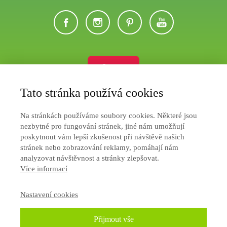
Eshop
Tato stránka používá cookies
Ochrana soukromí
Na stránkách používáme soubory cookies. Některé jsou
Jak nakupovat
nezbytné pro fungování stránek, jiné nám umožňují
poskytnout vám lepší zkušenost při návštěvě našich
Obchodní podmínky
stránek nebo zobrazování reklamy, pomáhají nám
analyzovat návštěvnost a stránky zlepšovat.
Více informací
Nastavení cookies
Přijmout vše