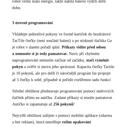
robot velmi málo energie, takže nabitá baterie vydrží delší
dobu.
3 úrovně programování
Vkládejte jednotlivé pokyny ve formě kartiček do bezdrátové
TacTile čtečky (není součástí balení) a po stisknutí tlačítka Go
je robot v daném pořadí splní.
Příkazy vidíte před sebou
a nemusíte si je tedy pamatovat.
Navíc při chybném
naprogramování nemusíte začínat od začátku,
stačí vyměnit
pokyn
a ověřit si znovu jeho správnost. Kapacita čtečky Tactile
je 10 pokynů, ale pro delší či náročnější program lze propojit
až 3 čtečky k sobě, případně si pořídit rozšířenou sadu funkcí.
Střední obtížnost představuje programování pomocí směrových
tlačítek přímo na autíčku. Zadané příkazy si musíte pamatovat.
Autíčko si zapamatuje až
256 pokynů
!
Nejvyšší obtížnost zažijete s pomocí mobilní aplikace (zdarma
a bez reklam), která umožňuje
režim opakování
.