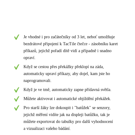
Je vhodné i pro začátečníky od 3 let, neboť umožňuje
bezdrátové připojení k TacTile čtečce - zásobníku karet
příkazů, jejichž pořadí dítě vidí a případně i snadno
opraví.
Když se cestou přes překážky překlopí na záda,
automaticky upraví příkazy, aby dojel, kam jste ho
naprogramovali.
Když je ve tmě, automaticky zapne přídavná světla.
Můžete aktivovat i automatické objíždění překážek.
Pro starší žáky lze dokoupit i "batůžek" se senzory,
jejichž měření vidíte jak na displeji batůžku, tak je
můžete exportovat do tabulky pro další vyhodnocení
a vizualizaci vašeho bádání.