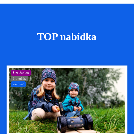
TOP nabídka
$ ze Šablon
8 vyuč.h.
webinář