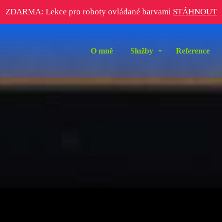
ZDARMA: Lekce pro roboty ovládané barvami
STÁHNOUT
O mně
Služby
Reference