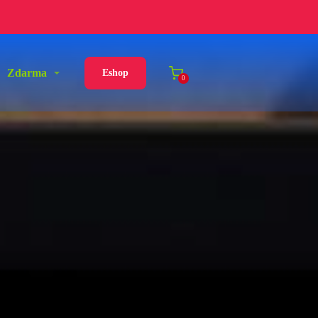
Zdarma
Eshop
0