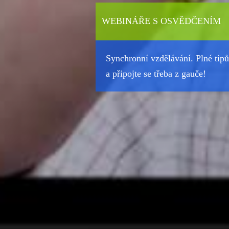
WEBINÁŘE S OSVĚDČENÍM
Synchronní vzdělávání. Plné tipů 
a připojte se třeba z gauče!