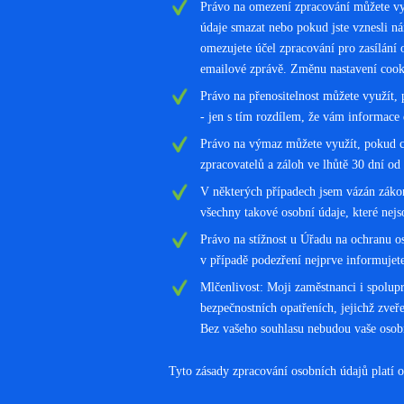
Právo na omezení zpracování můžete vy
údaje smazat nebo pokud jste vznesli n
omezujete účel zpracování pro zasílání 
emailové zprávě. Změnu nastavení cooki
Právo na přenositelnost můžete využít, 
- jen s tím rozdílem, že vám informace
Právo na výmaz můžete využít, pokud ch
zpracovatelů a záloh ve lhůtě 30 dní o
V některých případech jsem vázán záko
všechny takové osobní údaje, které ne
Právo na stížnost u Úřadu na ochranu o
v případě podezření nejprve informuje
Mlčenlivost: Moji zaměstnanci i spolupr
bezpečnostních opatřeních, jejichž zveř
Bez vašeho souhlasu nebudou vaše osobní
Tyto zásady zpracování osobních údajů platí o