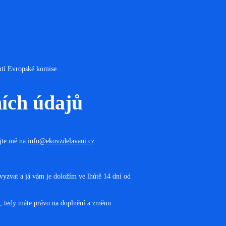
utí Evropské komise.
ních údajů
ujte mě na
info@ekovzdelavani.cz
.
vyzvat a já vám je doložím ve lhůtě 14 dní od
é, tedy máte právo na doplnění a změnu