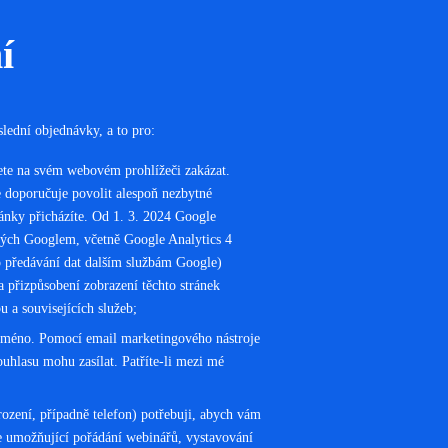
í
lední objednávky, a to pro:
žete na svém webovém prohlížeči zakázat.
 doporučuje povolit alespoň nezbytné
ránky přicházíte. Od 1. 3. 2024 Google
ných Googlem, včetně Google Analytics 4
předávání dat dalším službám Google)
řizpůsobení zobrazení těchto stránek
 a souvisejících služeb;
a, jméno. Pomocí email marketingového nástroje
ouhlasu mohu zasílat. Patříte-li mezi mé
rození, případně telefon) potřebuji, abych vám
ace umožňující pořádání webinářů, vystavování