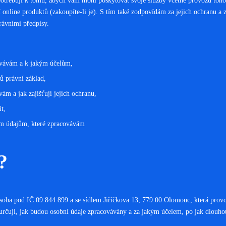
 potřebuji k tomu, abych vám mohl poskytovat svoje služby včetně provozu toho
ní online produktů (zakoupíte-li je). S tím také zodpovídám za jejich ochranu 
rávními předpisy.
ovávám a k jakým účelům,
ů právní základ,
m a jak zajišťuji jejich ochranu,
t,
ním údajům, které zpracovávám
?
osoba pod IČ 09 844 899 a se sídlem Jiříčkova 13, 779 00 Olomouc, která prov
určuji, jak budou osobní údaje zpracovávány a za jakým účelem, po jak dlouho