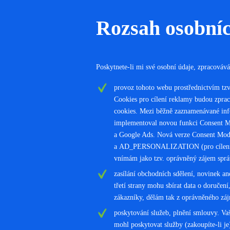
Rozsah osobníc
Poskytnete-li mi své osobní údaje, zpracovává
provoz tohoto webu prostřednictvím tzv
Cookies pro cílení reklamy budou zprac
cookies. Mezi běžně zaznamenávané infor
implementoval novou funkci Consent Mo
a Google Ads. Nová verze Consent Mod
a AD_PERSONALIZATION (pro cílení per
vnímám jako tzv. oprávněný zájem správ
zasílání obchodních sdělení, novinek an
třetí strany mohu sbírat data o doručen
zákazníky, dělám tak z oprávněného zá
poskytování služeb, plnění smlouvy. Vaš
mohl poskytovat služby (zakoupíte-li je