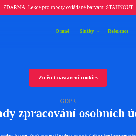
ZDARMA: Lekce pro roboty ovládané barvami
STÁHNOUT
O mně
Služby
Reference
Změnit nastavení cookies
GDPR
ady zpracování osobních ú