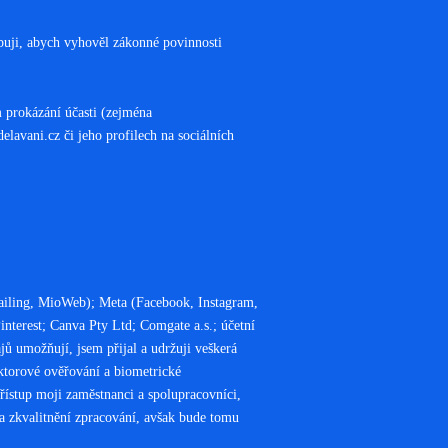
ebuji, abych vyhověl zákonné povinnosti
 prokázání účasti (zejména
lavani.cz či jeho profilech na sociálních
ailing, MioWeb); Meta (Facebook, Instagram,
terest; Canva Pty Ltd; Comgate a.s.; účetní
jů umožňují, jsem přijal a udržuji veškerá
aktorové ověřování a biometrické
řístup moji zaměstnanci a spolupracovníci,
 a zkvalitnění zpracování, avšak bude tomu