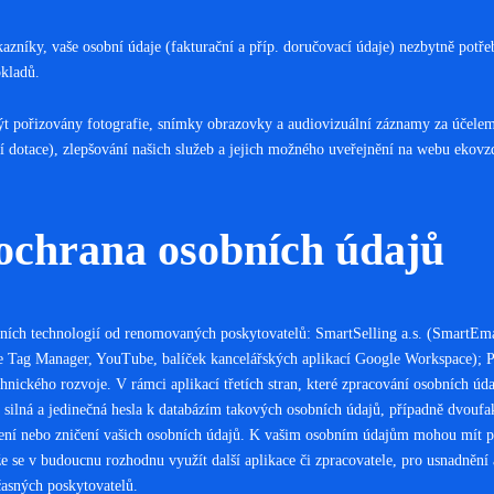
ákazníky, vaše osobní údaje (fakturační a příp. doručovací údaje) nezbytně potř
okladů.
ýt pořizovány fotografie, snímky obrazovky a audiovizuální záznamy za účelem
 dotace), zlepšování našich služeb a jejich možného uveřejnění na webu ekovzde
ochrana osobních údajů
ích technologií od renomovaných poskytovatelů: SmartSelling a.s. (SmartEm
 Tag Manager, YouTube, balíček kancelářských aplikací Google Workspace); Pin
hnického rozvoje. V rámci aplikací třetích stran, které zpracování osobních úda
. silná a jedinečná hesla k databázím takových osobních údajů, případně dvouf
ození nebo zničení vašich osobních údajů. K vašim osobním údajům mohou mít p
e se v budoucnu rozhodnu využít další aplikace či zpracovatele, pro usnadnění
časných poskytovatelů.