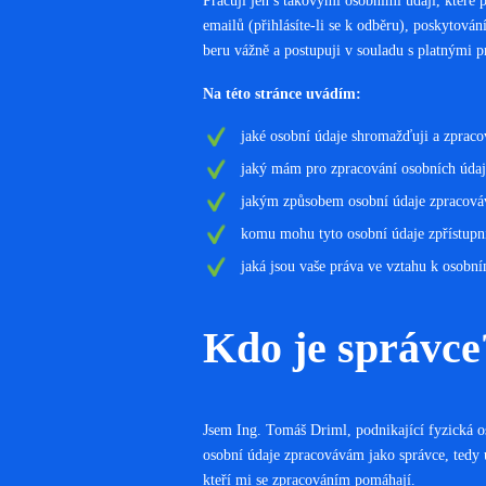
Pracuji jen s takovými osobními údaji, které
emailů (přihlásíte-li se k odběru), poskytová
beru vážně a postupuji v souladu s platnými p
Na této stránce uvádím:
jaké osobní údaje shromažďuji a zprac
jaký mám pro zpracování osobních údaj
jakým způsobem osobní údaje zpracovává
komu mohu tyto osobní údaje zpřístupni
jaká jsou vaše práva ve vztahu k osob
Kdo je správce
Jsem Ing. Tomáš Driml, podnikající fyzická 
osobní údaje zpracovávám jako správce, tedy 
kteří mi se zpracováním pomáhají.