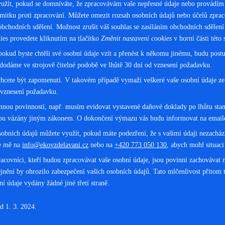
užít, pokud se domníváte, že zpracovávám vaše nepřesné údaje nebo provádím 
ámitku proti zpracování. Můžete omezit rozsah osobních údajů nebo účelů zprac
obchodních sdělení. Možnost zrušit váš souhlas se zasíláním obchodních sdělení
es provedete kliknutím na tlačítko
Změnit nastavení cookies
v horní části této 
pokud byste chtěli své osobní údaje vzít a přenést k někomu jinému, budu postup
 dodáme ve strojově čitelné podobě ve lhůtě 30 dní od vznesení požadavku.
cete být zapomenuti. V takovém případě vymaži veškeré vaše osobní údaje ze 
d vznesení požadavku.
nnou povinností, např. musím evidovat vystavené daňové doklady po lhůtu st
jsou vázány jiným zákonem. O dokončení výmazu vás budu informovat na emai
sobních údajů můžete využít, pokud máte podezření, že s vašimi údaji nezach
te mě na
info@ekovzdelavani.cz
nebo na
+420 773 050 130
, abych mohl situaci
acovníci, kteří budou zpracovávat vaše osobní údaje, jsou povinni zachovávat 
ejnění by ohrozilo zabezpečení vašich osobních údajů. Tato mlčenlivost přitom
 údaje vydány žádné jiné třetí straně.
d 1. 3. 2024.