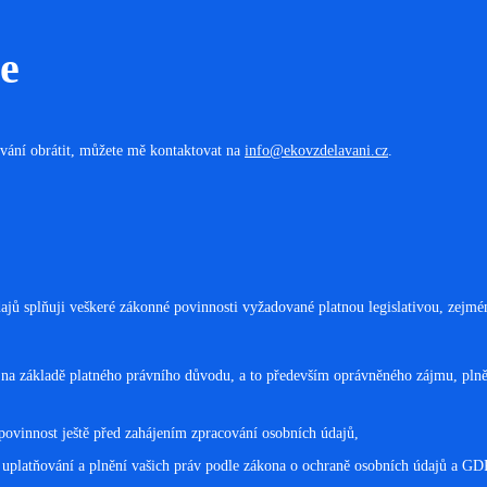
e
vání obrátit, můžete mě kontaktovat na
info@ekovzdelavani.cz
.
údajů splňuji veškeré zákonné povinnosti vyžadované platnou legislativou, zej
 na základě platného právního důvodu, a to především oprávněného zájmu, pln
ovinnost ještě před zahájením zpracování osobních údajů,
platňování a plnění vašich práv podle zákona o ochraně osobních údajů a GD