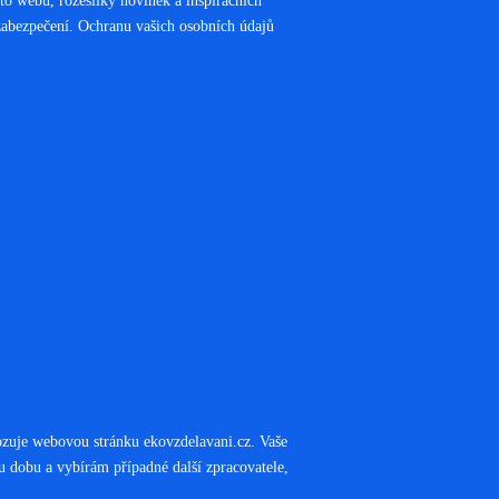
to webu, rozesílky novinek a inspiračních
a zabezpečení. Ochranu vašich osobních údajů
ozuje webovou stránku ekovzdelavani.cz. Vaše
u dobu a vybírám případné další zpracovatele,