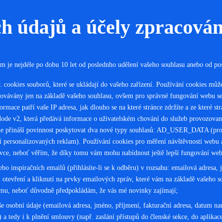
h údajů a účely zpracován
m je nejdéle po dobu 10 let od poslednho udělení vašeho souhlasu anebo od pos
. cookies souborů, které se ukládají do vašeho zařízení. Používání cookies mů
ovávány jen na základě vašeho souhlasu, ovšem pro správné fungování webu se
mace patří vaše IP adresa, jak dlouho se na které stránce zdržíte a ze které st
de v2, která předává informace o uživatelském chování do služeb provozova
e přináší povinnost poskytovat dva nové typy souhlasů: AD_USER_DATA (pro 
sonalizovaných reklam). Používání cookies pro měření návštěvnosti webu a p
ce, neboť věřím, že díky tomu vám mohu nabídnout ještě lepší fungování webu
ebo inspiračních emailů (přihlásíte-li se k odběru) v rozsahu: emailová adres
í, otevření a kliknutí na prvky emailových zpráv, které vám na základě vašeho s
jmu, neboť důvodně předpokládám, že vás mé novinky zajímají;
e osobní údaje (emailová adresa, jméno, příjmení, fakturační adresa, datum na
) a tedy i k plnění smlouvy (např. zaslání přístupů do členské sekce, do aplik