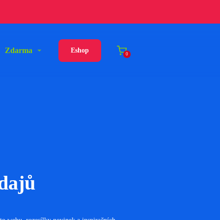
Zdarma
Eshop
0
dajů