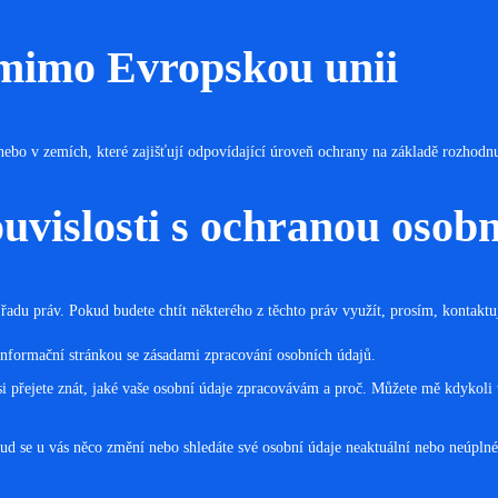
 mimo Evropskou unii
ebo v zemích, které zajišťují odpovídající úroveň ochrany na základě rozhodn
ouvislosti s ochranou osob
řadu práv. Pokud budete chtít některého z těchto práv využít, prosím, kontakt
 informační stránkou se zásadami zpracování osobních údajů.
si přejete znát, jaké vaše osobní údaje zpracovávám a proč. Můžete mě kdykoli 
kud se u vás něco změní nebo shledáte své osobní údaje neaktuální nebo neúpln