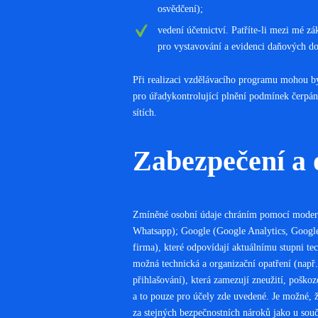
osvědčení);
vedení účetnictví. Patříte-li mezi mé z
pro vystavování a evidenci daňových d
Při realizaci vzdělávacího programu mohou b
pro úřadykontrolující plnění podmínek čerpání
sítích.
Zabezpečení a 
Zmíněné osobní údaje chráním pomocí modern
Whatsapp); Google (Google Analytics, Google
firma), které odpovídají aktuálnímu stupni tec
možná technická a organizační opatření (např
přihlašování), která zamezují zneužití, pošk
a to pouze pro účely zde uvedené. Je možné, ž
za stejných bezpečnostních nároků jako u sou