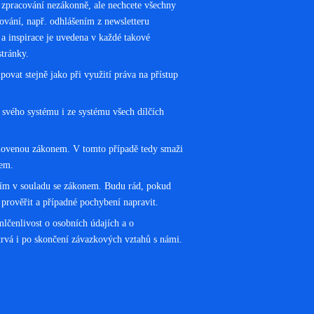
zpracování nezákonně, ale nechcete všechny
ování, např. odhlášením z newsletteru
 a inspirace je uvedena v každé takové
stránky.
ovat stejně jako při využití práva na přístup
svého systému i ze systému všech dílčích
anovenou zákonem. V tomto případě tedy smaži
lem.
ázím v souladu se zákonem. Budu rád, pokud
 prověřit a případné pochybení napravit.
mlčenlivost o osobních údajích a o
 trvá i po skončení závazkových vztahů s námi.