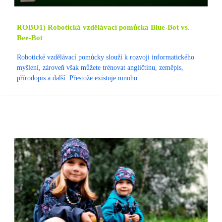
ROBO1) Robotická vzdělávací pomůcka Blue-Bot vs.
Bee-Bot
Robotické vzdělávací pomůcky slouží k rozvoji informatického
myšlení, zároveň však můžete trénovat angličtinu, zeměpis,
přírodopis a další. Přestože existuje mnoho...