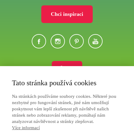
Chci inspiraci
Eshop
Tato stránka používá cookies
Ochrana soukromí
Na stránkách používáme soubory cookies. Některé jsou
Jak nakupovat
nezbytné pro fungování stránek, jiné nám umožňují
poskytnout vám lepší zkušenost při návštěvě našich
Obchodní podmínky
stránek nebo zobrazování reklamy, pomáhají nám
analyzovat návštěvnost a stránky zlepšovat.
Více informací