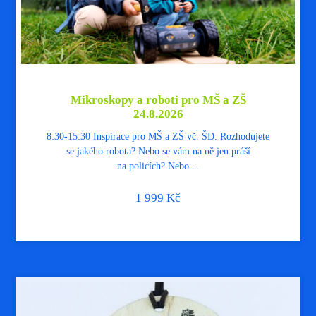
Mikroskopy a roboti pro MŠ a ZŠ
24.8.2026
8:30-15:30 Inspirace pro MŠ a ZŠ vč. ŠD. Rozhodujete
se jakého robota? Nebo se vám na ně jen práší
na policích? Nebo…
1 999
Kč
$ ze Šablon
8 vyuč.h.