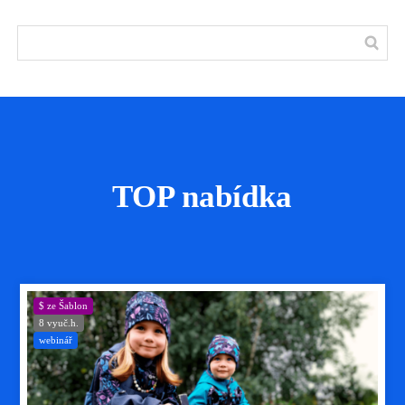
TOP nabídka
$ ze Šablon
8 vyuč.h.
webinář