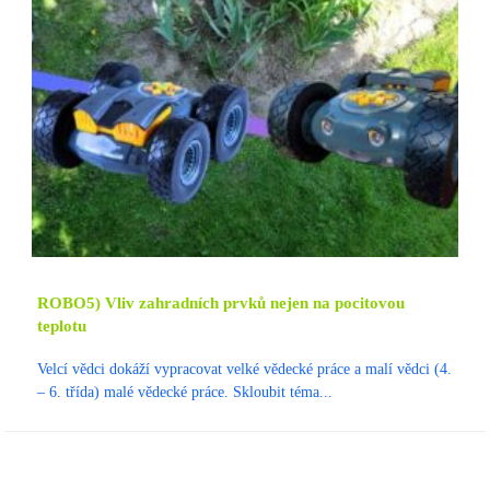
ROBO5) Vliv zahradních prvků nejen na pocitovou
teplotu
Velcí vědci dokáží vypracovat velké vědecké práce a malí vědci (4.
– 6. třída) malé vědecké práce. Skloubit téma...