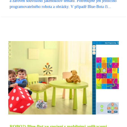
a zároveň souvislostí jakéhokoliv tématu. Potřebujete jen jezdícího
programovatelného robota a obrázky. V případě Blue-Bota či...
ROBO2) Blue-Bot ve spojení s mobilními aplikacemi