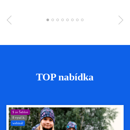
TOP nabídka
$ ze Šablon
8 vyuč.h.
webinář