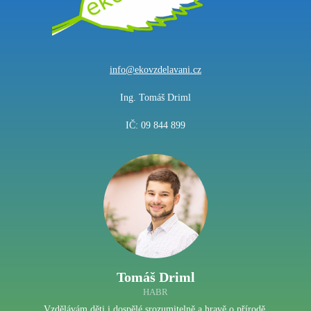
info@ekovzdelavani.cz
Ing. Tomáš Driml
IČ: 09 844 899
Tomáš Driml
HABR
Vzdělávám děti i dospělé srozumitelně a hravě o přírodě,