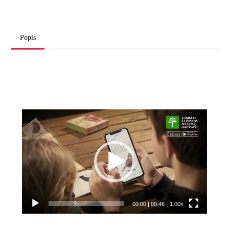
Popis
Video
přehrávač
00:00
|
00:46
1.00x