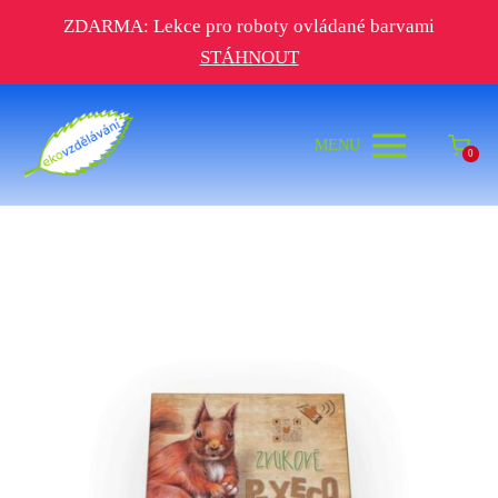
ZDARMA: Lekce pro roboty ovládané barvami
STÁHNOUT
MENU
0