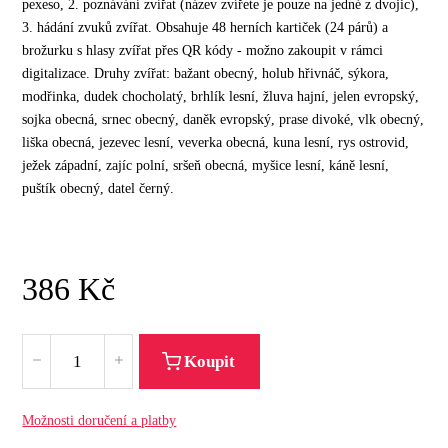
pexeso, 2. poznávání zvířat (název zvířete je pouze na jedné z dvojic),
3. hádání zvuků zvířat. Obsahuje 48 herních kartiček (24 párů) a
brožurku s hlasy zvířat přes QR kódy - možno zakoupit v rámci
digitalizace. Druhy zvířat: bažant obecný, holub hřivnáč, sýkora,
modřinka, dudek chocholatý, brhlík lesní, žluva hajní, jelen evropský,
sojka obecná, srnec obecný, daněk evropský, prase divoké, vlk obecný,
liška obecná, jezevec lesní, veverka obecná, kuna lesní, rys ostrovid,
ježek západní, zajíc polní, sršeň obecná, myšice lesní, káně lesní,
puštík obecný, datel černý.
386
Kč
Koupit
Možnosti doručení a platby