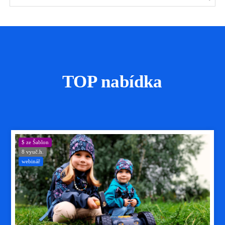
TOP nabídka
$ ze Šablon
8 vyuč.h.
webinář