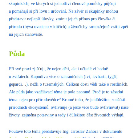
skupinkách, ve kterých si jednotliví členové pomůcky půjčují
a pomáhají si při lovu i určování. Na závěr si skupinky mohou
představit nejlepší úlovky, zmínit jejich přínos pro člověka či
přírodu (bývá uvedeno v klíčích) a živočichy samozřejmě vrátit zpět
na jejich stanoviště.
Půda
Při své praxi zjišťuji, že nejen děti, ale i učitelé ví hodně
o zvířatech. Kupodivu více o zahraničních (lvi, levharti, tygři,
gepardi…), nežli o tuzemských. Celkem dosti vědí také o rostlinách.
Ale půda jako vzdělávací téma je pole neorané. Proč je to zásadní
téma nejen pro přírodovědce? Kromě toho, že je důležitou součástí
přírodních ekosystémů, ovlivňuje (a ještě více bude ovlivňovat) naše
životy, zejména potraviny a tedy i důležitou část životních výdajů.
Poutavě toto téma představuje Ing. Jaroslav Záhora v dokumentu