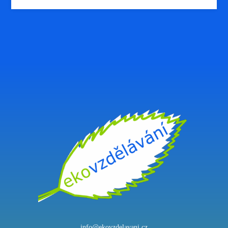
info@ekovzdelavani.cz