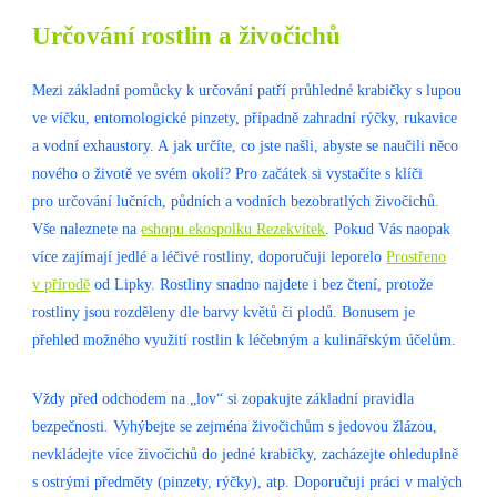
Určování rostlin a živočichů
Mezi základní pomůcky k určování patří průhledné krabičky s lupou
ve víčku, entomologické pinzety, případně zahradní rýčky, rukavice
a vodní exhaustory. A jak určíte, co jste našli, abyste se naučili něco
nového o životě ve svém okolí? Pro začátek si vystačíte s klíči
pro určování lučních, půdních a vodních bezobratlých živočichů.
Vše naleznete na
eshopu ekospolku Rezekvítek
. Pokud Vás naopak
více zajímají jedlé a léčivé rostliny, doporučuji leporelo
Prostřeno
v přírodě
od Lipky. Rostliny snadno najdete i bez čtení, protože
rostliny jsou rozděleny dle barvy květů či plodů. Bonusem je
přehled možného využití rostlin k léčebným a kulinářským účelům.
Vždy před odchodem na „lov“ si zopakujte základní pravidla
bezpečnosti. Vyhýbejte se zejména živočichům s jedovou žlázou,
nevkládejte více živočichů do jedné krabičky, zacházejte ohleduplně
s ostrými předměty (pinzety, rýčky), atp. Doporučuji práci v malých