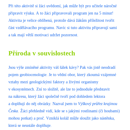
Při této aktivitě si žáci uvědomí, jak může být pro učitele náročné
připravit výuku. A to žáci připravovali program jen na 5 minut!
Aktivita je velice oblíbená, protože dává žákům příležitost tvořit
část vzdělávacího programu. Navíc si tuto aktivitu připravují sami
a tak mají větší motivaci udržet pozornost.
Příroda v souvislostech
Jsou výše zmíněné aktivity váš šálek kávy? Pak vás jistě neodradí
pojem geobiocenologie. Je to vědní obor, který zkoumá vzájemné
vztahy mezi geologickými faktory a živými organismy
v ekosystémech. Zní to složitě, ale lze to jednoduše představit
na nákresu, který žáci společně tvoří pod dohledem lektora
a doplňují do něj obrázky. Nazval jsem to
Výškový průřez krajinou
Česka
. Žáci přehledně vidí, kde se s jakými rostlinami (či houbami)
mohou potkat) a proč. Vzniklá koláž může sloužit jako nástěnka,
která se neustále doplňuje.