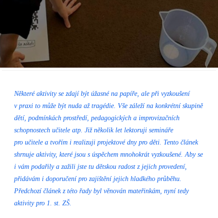
Některé aktivity se zdají být úžasné na papíře, ale při vyzkoušení
v praxi to může být nuda až tragédie. Vše záleží na konkrétní skupině
dětí, podmínkách prostředí, pedagogických a improvizačních
schopnostech učitele atp. Již několik let lektoruji semináře
pro učitele a tvořím i realizuji projektové dny pro děti. Tento článek
shrnuje aktivity, které jsou s úspěchem mnohokrát vyzkoušené. Aby se
i vám podařily a zažili jste tu dětskou radost z jejich provedení,
přidávám i doporučení pro zajištění jejich hladkého průběhu.
Předchozí článek z této řady byl věnován mateřinkám, nyní tedy
aktivity pro 1. st. ZŠ.