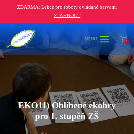
ZDARMA: Lekce pro roboty ovládané barvami
STÁHNOUT
MENU
0
EKO11) Oblíbené ekohry
pro 1. stupěň ZŠ