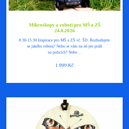
Mikroskopy a roboti pro MŠ a ZŠ
24.8.2026
8:30-15:30 Inspirace pro MŠ a ZŠ vč. ŠD. Rozhodujete
se jakého robota? Nebo se vám na ně jen práší
na policích? Nebo…
1 999
Kč
$ ze Šablon
8 vyuč.h.
webinář