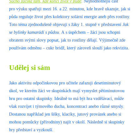
Sucho začíná tam, kde končí život v půdě
. Nejhodnotnější část
pro výuku spatřuji mezi 16. a 22. minutou, kde hravě ukazuje, jak si
půda reguluje život přes kolektory solární energie aneb přes rostliny.
Toto téma zjednodušeně objevuji s žáky 1. stupně v představení
Jak
se bylinky kamarádí s půdou
. A s úspěchem – žáci jsou schopni
obratem svými slovy popsat, jak to rostliny dělají. Výjimečně zde
používám odměnu – cukr bridž, který zároveň slouží jako rekvizita.
Udělej si sám
Jako aktivitu odpočinkovou pro učitele zařazuji desetiminutový
úkol, ve kterém žáci ve skupinkách mají vymyslet pětiminutovou
hru pro ostatní skupinky. Ideálně to má být hra vzdělávací, může
však rozvíjet i týmového ducha, koncentraci anebo různé smysly.
Dostanou například jen šišky, klacíky, jutový provázek anebo si
mohou pomůcky (přírodniny) najít v okolí. Následně si skupinky
hry představí a vyzkouší.