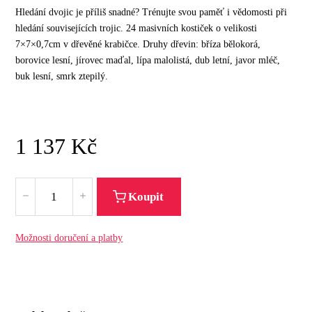
Hledání dvojic je příliš snadné? Trénujte svou paměť i vědomosti při
hledání souvisejících trojic. 24 masivních kostiček o velikosti
7×7×0,7cm v dřevěné krabičce. Druhy dřevin: bříza bělokorá,
borovice lesní, jírovec maďal, lípa malolistá, dub letní, javor mléč,
buk lesní, smrk ztepilý.
1 137
Kč
Koupit
Možnosti doručení a platby