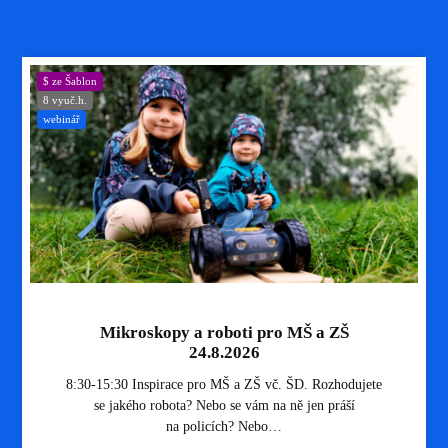
$ ze Šablon
8 vyuč.h.
webinář
Mikroskopy a roboti pro MŠ a ZŠ
24.8.2026
8:30-15:30 Inspirace pro MŠ a ZŠ vč. ŠD. Rozhodujete
se jakého robota? Nebo se vám na ně jen práší
na policích? Nebo…