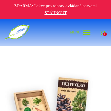
ZDARMA: Lekce pro roboty ovládané barvami
STÁHNOUT
MENU
0