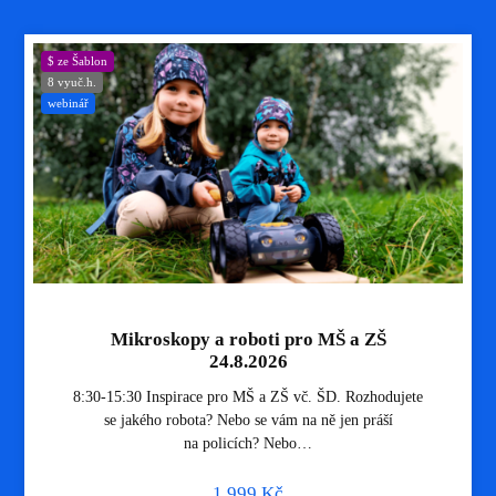
$ ze Šablon
8 vyuč.h.
webinář
Mikroskopy a roboti pro MŠ a ZŠ
24.8.2026
8:30-15:30 Inspirace pro MŠ a ZŠ vč. ŠD. Rozhodujete
se jakého robota? Nebo se vám na ně jen práší
na policích? Nebo…
1 999
Kč