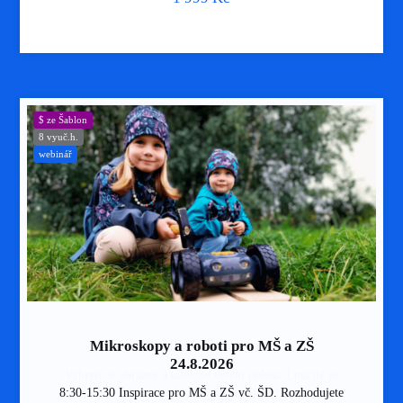
$ ze Šablon
8 vyuč.h.
webinář
Mikroskopy a roboti pro MŠ a ZŠ
Medaile letokruh 7cm
Medaile kulatá 7cm
24.8.2026
Vyberte si obrázek a udělejte dětem radost. Loučíte se
Vyberte si obrázek a udělejte dětem radost. Loučíte se
8:30-15:30 Inspirace pro MŠ a ZŠ vč. ŠD. Rozhodujete
s některými dětmi ze třídy? Pořádáte tábor? Narozeniny?
s některými dětmi ze třídy? Pořádáte tábor? Narozeniny?