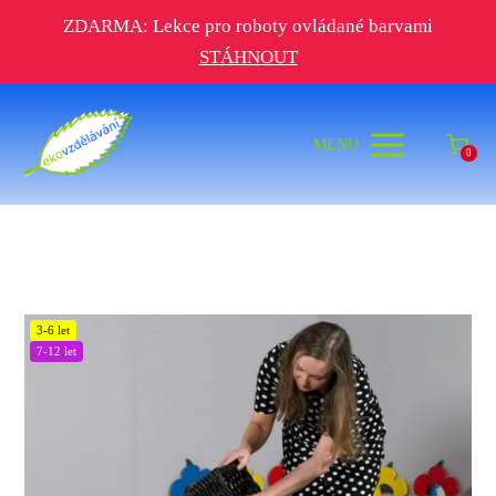
ZDARMA: Lekce pro roboty ovládané barvami
STÁHNOUT
MENU
0
3-6 let
7-12 let