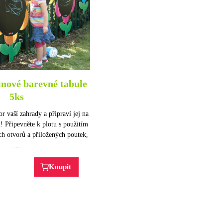
nové barevné tabule
5ks
r vaší zahrady a připraví jej na
! Připevněte k plotu s použitím
h otvorů a přiložených poutek,
…
Koupit