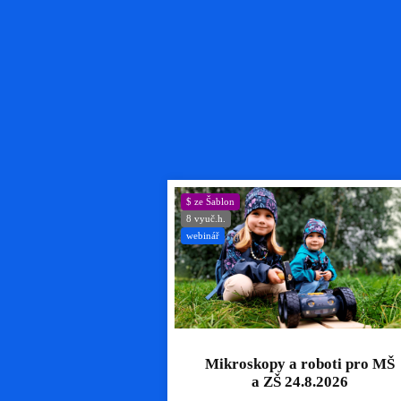
$ ze Šablon
8 vyuč.h.
webinář
Mikroskopy a roboti pro MŠ
a ZŠ 24.8.2026