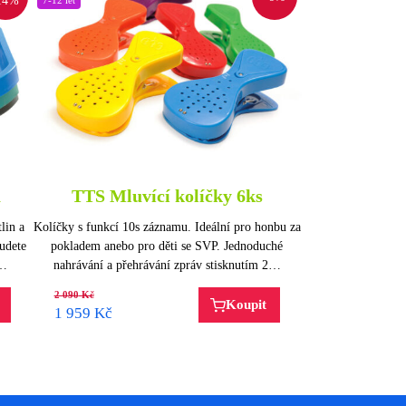
14%
a
TTS Mluvící kolíčky 6ks
lin a
Kolíčky s funkcí 10s záznamu. Ideální pro honbu za
budete
pokladem anebo pro děti se SVP. Jednoduché
h…
nahrávání a přehrávání zpráv stisknutím 2…
2 090
Kč
Koupit
1 959
Kč