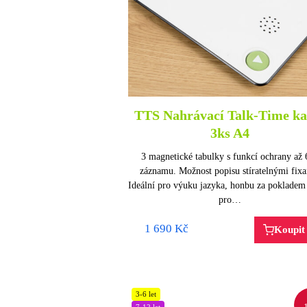
TTS Nahrávací Talk-Time ka
3ks A4
3 magnetické tabulky s funkcí ochrany až 
záznamu. Možnost popisu stíratelnými fix
Ideální pro výuku jazyka, honbu za pokladem
pro…
1 690
Kč
Koupit
3-6 let
7-12 let