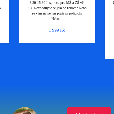
8:30-15:30 Inspirace pro MŠ a ZŠ vč.
radost. Loučíte se s některými dětmi ze
radost. Loučíte se s některými dětmi ze
o
ŠD. Rozhodujete se jakého robota? Nebo
třídy? Pořádáte tábor? Narozeniny?
třídy? Pořádáte tábor? Narozeniny?
se vám na ně jen práší na policích?
Obsahuje 1 ks medaile o…
Obsahuje 1 ks medaile o…
Nebo…
1 999
36
38
Kč
Kč
Kč