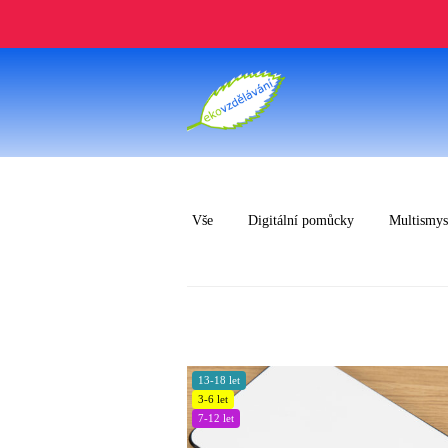
Vše
Digitální pomůcky
Multismy
13-18 let
3-6 let
7-12 let