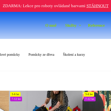
ZDARMA: Lekce pro roboty ovládané barvami
STÁHNOUT
O mně
Služby
Reference
slové pomůcky
Pomůcky ze dřeva
Školení a kurzy
3-6 let
3-6 let
7-12 let
7-12 let