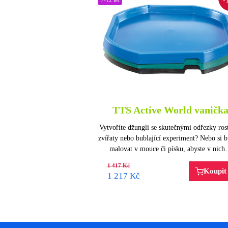
-
TTS Active World vaničk
Vytvoříte džungli se skutečnými odřezky rost
zvířaty nebo bublající experiment? Nebo si 
malovat v mouce či písku, abyste v nic
1 417
Kč
Koupit
1 217
Kč