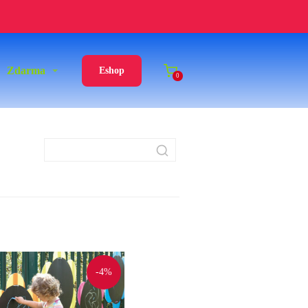
Zdarma
Eshop
0
-4%