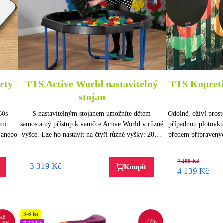
rty
TTS Active World nastavitelný
TTS Kopreti
stojan
60s
S nastavitelným stojanem umožníte dětem
Odolné, oživí prosto
ami.
samostatný přístup k vaničce Active World v různé
případnou plotovku
 anebo
výšce. Lze ho nastavit na čtyři různé výšky: 20…
předem připravenýc
4 290
Kč
3 319
Kč
Koupit
4 139
Kč
3-6 let
až
-6%
7-12 let