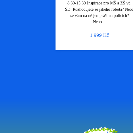
8:30-15:30 Inspirace pro MŠ a ZŠ vč.
ŠD. Rozhodujete se jakého robota? Neb
se vám na ně jen práší na policích?
Nebo…
1 999
Kč