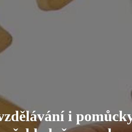
vzdělávání i pomůck