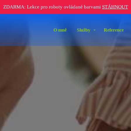
ZDARMA: Lekce pro roboty ovládané barvami
STÁHNOUT
O mně
Služby
Reference