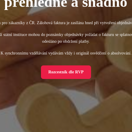
přehledně a snadno
n pro zákazníky z ČR. Zálohová faktura je zasílána hned při vytvoření objednáv
ší státní instituce mohou do poznámky objednávky požádat o fakturu se splatnos
odesláno po obdržení platby.
K synchronnímu vzdělávání vydávám vždy i originál osvědčení o absolvování.
Rozcestník dle RVP