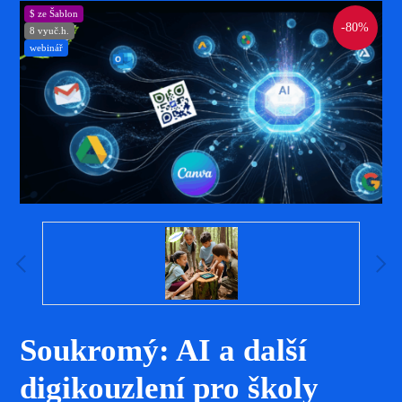
$ ze Šablon
-80%
8 vyuč.h.
webinář
Soukromý: AI a další
digikouzlení pro školy