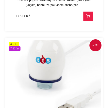
jazyka, honbu za pokladem anebo pro…
1 690
Kč
3-6 let
-5%
7-12 let