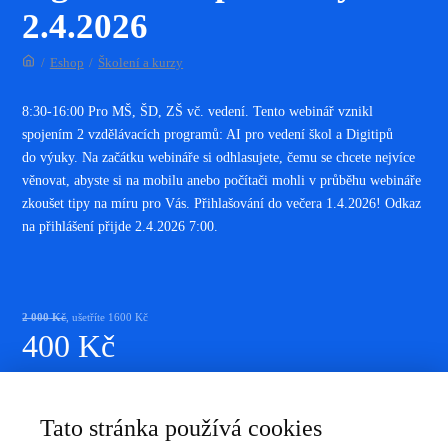
2.4.2026
/
Eshop
/
Školení a kurzy
8:30-16:00 Pro MŠ, ŠD, ZŠ vč. vedení. Tento webinář vznikl
spojením 2 vzdělávacích programů: AI pro vedení škol a Digitipů
do výuky. Na začátku webináře si odhlasujete, čemu se chcete nejvíce
věnovat, abyste si na mobilu anebo počítači mohli v průběhu webináře
zkoušet tipy na míru pro Vás. Přihlašování do večera 1.4.2026! Odkaz
na přihlášení přijde 2.4.2026 7:00.
2 000
Kč
, ušetříte 1600 Kč
400
Kč
Produkt nelze koupit
Tato stránka používá cookies