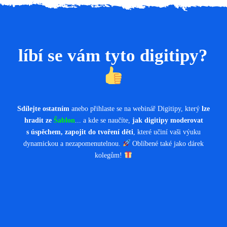
líbí se vám tyto digitipy?
Sdílejte ostatním
anebo přihlaste se na webinář Digitipy, který
lze
hradit ze
Šablon
... a kde se naučíte,
jak digitipy moderovat
s úspěchem, zapojit do tvoření děti
, které učiní vaši výuku
dynamickou a nezapomenutelnou.
Oblíbené také jako dárek
kolegům!