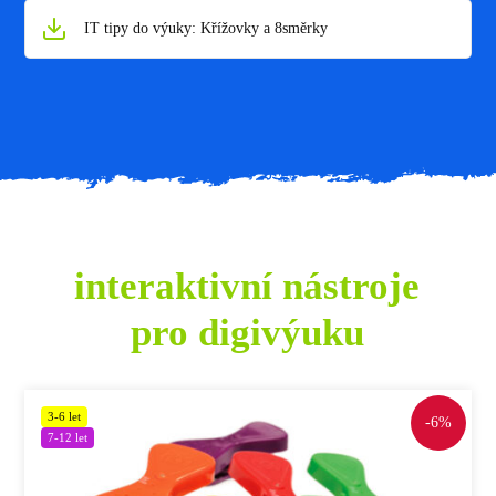
IT tipy do výuky: Křížovky a 8směrky
interaktivní nástroje
pro digivýuku
3-6 let
-6%
7-12 let