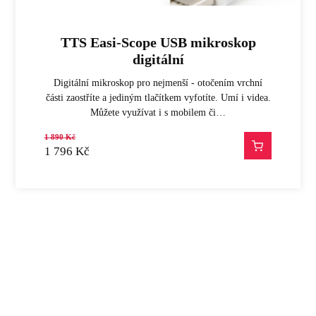
TTS Easi-Scope USB mikroskop
digitální
Digitální mikroskop pro nejmenší - otočením vrchní
části zaostříte a jediným tlačítkem vyfotíte. Umí i videa.
Můžete využívat i s mobilem či…
1 890
Kč
1 796
Kč