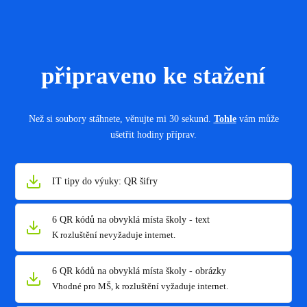
připraveno ke stažení
Než si soubory stáhnete, věnujte mi 30 sekund.
Tohle
vám může
ušetřit hodiny příprav.
IT tipy do výuky: QR šifry
6 QR kódů na obvyklá místa školy - text
K rozluštění nevyžaduje internet.
6 QR kódů na obvyklá místa školy - obrázky
Vhodné pro MŠ, k rozluštění vyžaduje internet.