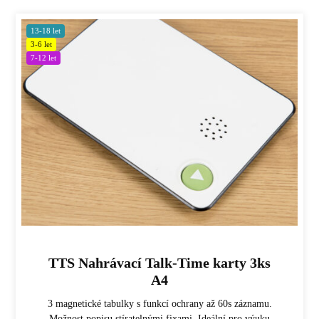
13-18 let
3-6 let
7-12 let
TTS Nahrávací Talk-Time karty 3ks
A4
3 magnetické tabulky s funkcí ochrany až 60s záznamu.
Možnost popisu stíratelnými fixami. Ideální pro výuku