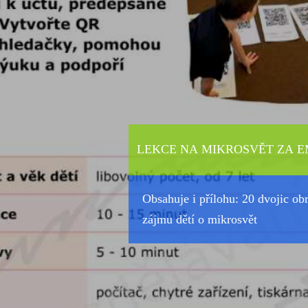
LEKCE NA MIKROSVĚT ZA E
Obsahuje i přílohu: 20 dvojic o
zájmu dětí o mikrosvět