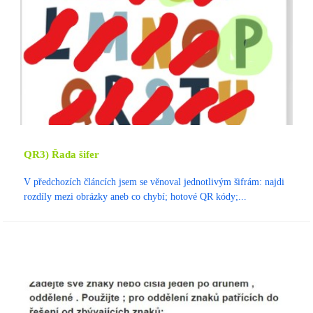
QR3) Řada šifer
V předchozích článcích jsem se věnoval jednotlivým šifrám: najdi
rozdíly mezi obrázky aneb co chybí; hotové QR kódy;...