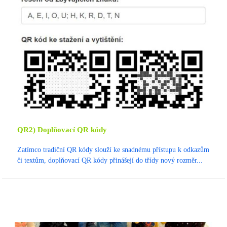
QR2) Doplňovací QR kódy
Zatímco tradiční QR kódy slouží ke snadnému přístupu k odkazům
či textům, doplňovací QR kódy přinášejí do třídy nový rozměr...