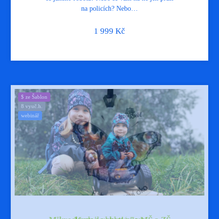
na policích? Nebo…
1 999
Kč
$ ze Šablon
8 vyuč.h.
webinář