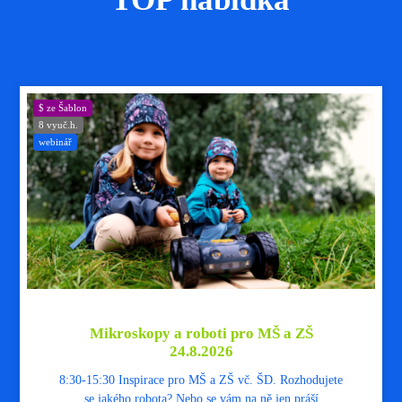
$ ze Šablon
8 vyuč.h.
webinář
Mikroskopy a roboti pro MŠ a ZŠ
24.8.2026
8:30-15:30 Inspirace pro MŠ a ZŠ vč. ŠD. Rozhodujete
se jakého robota? Nebo se vám na ně jen práší